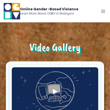
Skip
Online Gender-Based Violence
to
Learn More About OGBV in Malaysia
content
Video Gallery