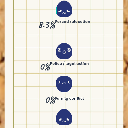
8.3%
Forced relocation
0%
Police / legal action
0%
Family conflict