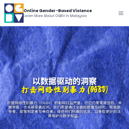
跳
Online Gender-Based Violence
到
Learn More About OGBV in Malaysia
内
容
以数据驱动的洞察
打击网络性别暴力 (OGBV
)
尽管网络性别暴力（OGBV）的影响日益严重，但它仍常常被忽视、未
被举报、也未被妥善应对。我们希望通过全面的数据与研究，赋能倡
导者、政策制定者与幸存者，提供他们所需的信息，以争取更好的法
律保护与数字权益。