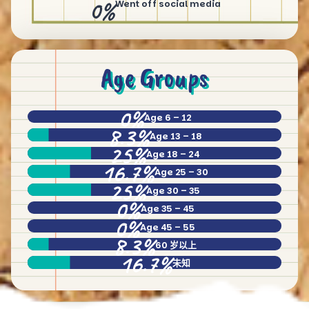
0%
Went off social media
Age Groups
0%
Age 6 – 12
8.3%
Age 13 – 18
25%
Age 18 – 24
16.7%
Age 25 – 30
25%
Age 30 – 35
0%
Age 35 – 45
0%
Age 45 – 55
8.3%
60 岁以上
16.7%
未知