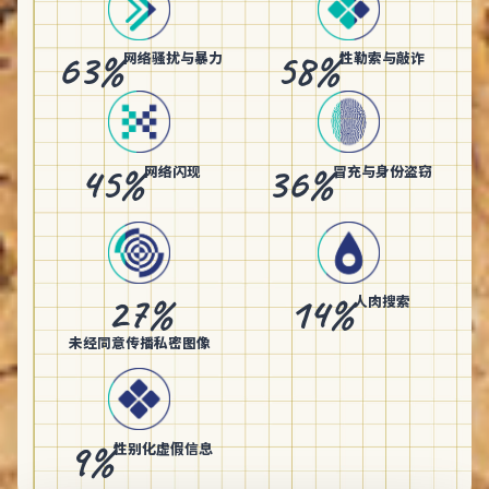
63%
58%
网络骚扰与暴力
性勒索与敲诈
45%
36%
网络闪现
冒充与身份盗窃
27%
14%
人肉搜索
未经同意传播私密图像
9%
性别化虚假信息