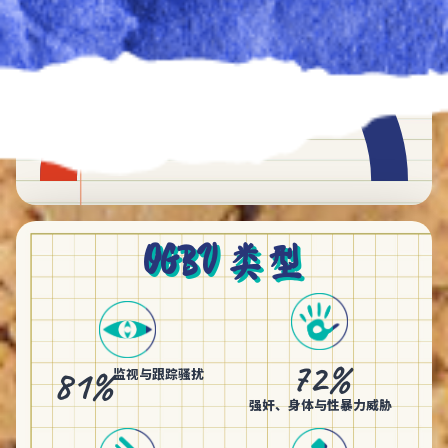
-78.2%
2021年以来报告的OGBV案件
增量
OGBV 类型
72%
81%
监视与跟踪骚扰
强奸、身体与性暴力威胁