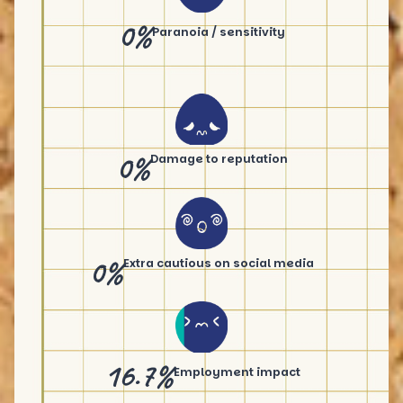
0%
Paranoia / sensitivity
0%
Damage to reputation
0%
Extra cautious on social media
16.7%
Employment impact