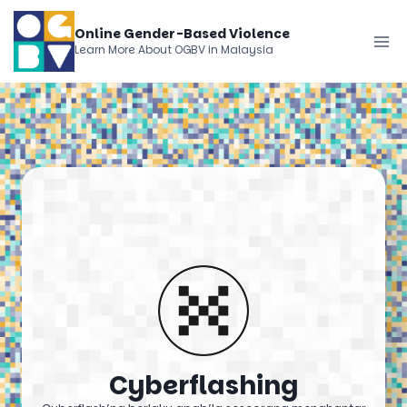
Skip
Online Gender-Based Violence
to
Learn More About OGBV in Malaysia
content
Cyberflashing